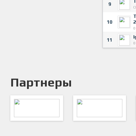
9
С
10
2
0
I
11
0
Партнеры
ARTSPORT
ПФК "Кристалл"