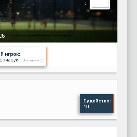
0
26
й игрок:
Гончарук
Олимпик-LV
Судейство:
10