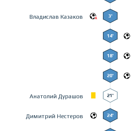
3'
Владислав Казаков
14'
18'
20'
21'
Анатолий Дурашов
24'
Димитрий Нестеров