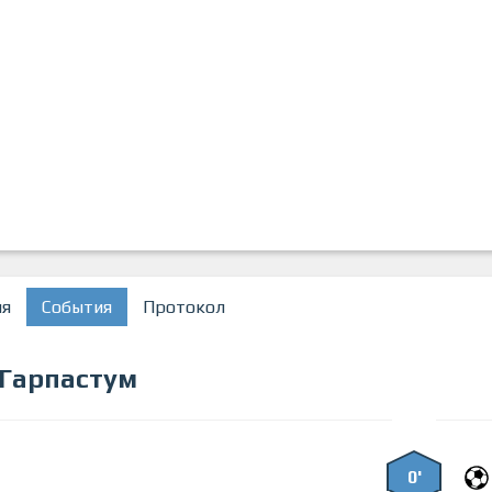
ия
События
Протокол
Гарпастум
0'