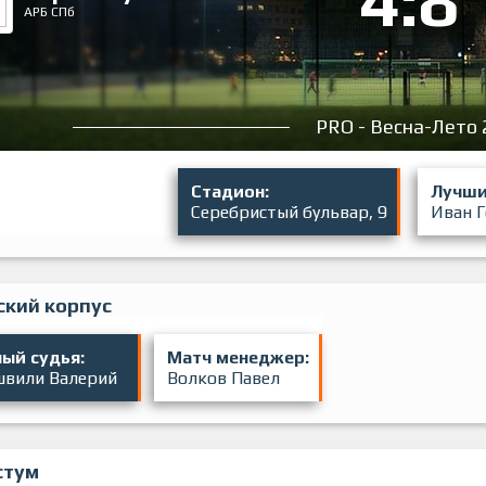
4:8
АРБ СПб
PRO - Весна-Лето 
Стадион:
Лучши
Серебристый бульвар, 9
Иван 
ский корпус
ый судья:
Матч менеджер:
швили Валерий
Волков Павел
стум