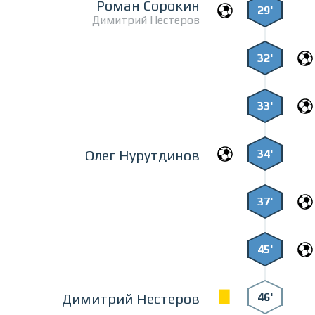
Роман Сорокин
29'
Димитрий Нестеров
32'
33'
34'
Олег Нурутдинов
37'
45'
46'
Димитрий Нестеров