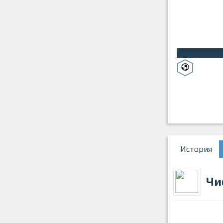
История
Чи