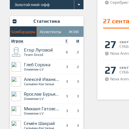
Серебрист
Золотой плей-офф
27 сент
Статистика
Бомбардиры
Ассистенты
Ж\КК
27
Игрок
Г
И
сен
СУББ
Егор Луговой
6
2
Nova Aren
Team Drozd
Глеб Сорока
27
3
2
сен
Олимпик-LV
СУББ
Алексей Иванков
Nova Aren
3
3
Сильвин-Кастилья
Ярослав Бурьянов
3
3
Олимпик-LV
Михаил Гатовский
3
3
Олимпик-LV
Семён Шахрай
3
3
Сильвин-Кастилья