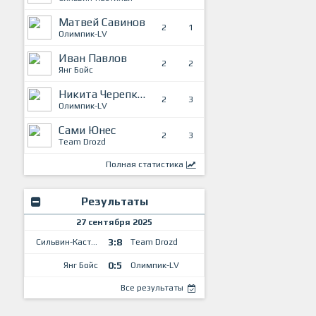
Матвей Савинов
2
1
Олимпик-LV
Иван Павлов
2
2
Янг Бойс
Никита Черепков
2
3
Олимпик-LV
Сами Юнес
2
3
Team Drozd
Полная статистика
Результаты
27 сентября 2025
3:8
Сильвин-Кастилья
Team Drozd
0:5
Янг Бойс
Олимпик-LV
Все результаты