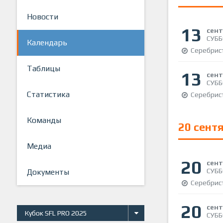
Новости
13
сен
СУББ
Календарь
Серебрист
Таблицы
13
сен
СУББ
Статистика
Серебрист
Команды
20 сент
Медиа
20
сен
СУББ
Документы
Серебрист
20
сен
Кубок SFL PRO 2025
СУББ